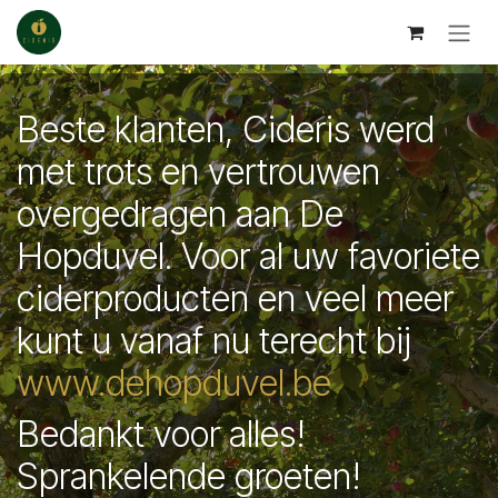
Se rendre au contenu
Beste klanten, Cideris werd
met trots en vertrouwen
overgedragen aan De
Hopduvel. Voor al uw favoriete
ciderproducten en veel meer
kunt u vanaf nu terecht bij
www.dehopduvel.be
Bedankt voor alles!
Sprankelende groeten!