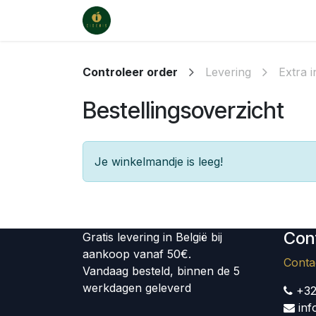
Overslaan naar inhoud
Webwinkel
Verkooppunten
Ca
Controleer order
Levering
Extra i
Bestellingsoverzicht
Je winkelmandje is leeg!
Con
Gratis levering in België bij
aankoop vanaf 50€.
Conta
Vandaag besteld, binnen de 5
werkdagen geleverd
+3
inf