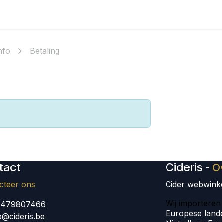
deauboxen
Retourbeleid
Veel gestelde vragen
Recepte
nfo
Betaling
tact
Cideris
-
O
cteer ons
Cider webwink
Wij importeren 
2479807466
Europese land
o@cideris.be