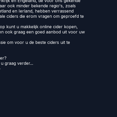
ankrijk en Engeland, de voor ons gekende
aar ook minder bekende regio's, zoals
etland en Ierland, hebben verrassend
nale ciders die erom vragen om geproefd te
p kunt u makkelijk online cider kopen,
n ook graag een goed aanbod uit voor uw
.
sie om voor u de beste ciders uit te
der?
u graag verder...