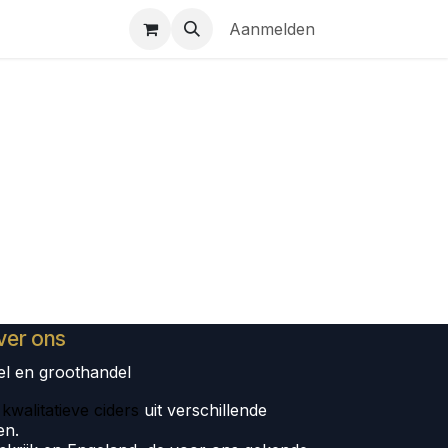
n
NL | FR | EN
Aanmelden
ver ons
el en groothandel
kwalitatieve ciders
uit verschillende
en.