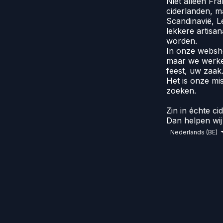
Niet alleen Fr
ciderlanden, m
Scandinavië, L
lekkere artisa
worden.
In onze websho
maar we werke
feest, uw zaak
Het is onze mis
zoeken.
Zin in échte ci
Dan helpen wij 
Nederlands (BE)