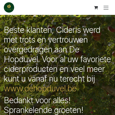
Se rendre au contenu
Beste klanten, Cideris werd
met trots en vertrouwen
overgedragen aan De
Hopduvel. Voor al uw favoriete
ciderproducten en veel meer
kunt u vanaf nu terecht bij
www.dehopduvel.be
Bedankt voor alles!
Sprankelende groeten!