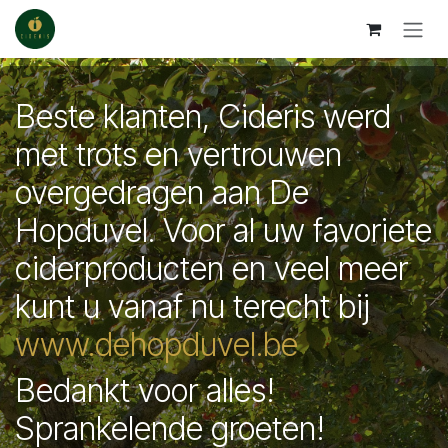
Se rendre au contenu
Beste klanten, Cideris werd
met trots en vertrouwen
overgedragen aan De
Hopduvel. Voor al uw favoriete
ciderproducten en veel meer
kunt u vanaf nu terecht bij
www.dehopduvel.be
Bedankt voor alles!
Sprankelende groeten!