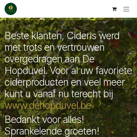
Se rendre au contenu
Beste klanten, Cideris werd
met trots en vertrouwen
overgedragen aan De
Hopduvel. Voor al uw favoriete
ciderproducten en veel meer
kunt u vanaf nu terecht bij
www.dehopduvel.be
Bedankt voor alles!
Sprankelende groeten!