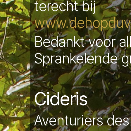
terecht bij
www.dehopduve
Bedankt voor al
Sprankelende g
Cideris
Aventuriers des