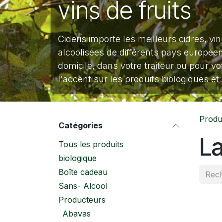
vins de fruits
Cideris importe les meilleurs cidres, vi
alcoolisées de différents pays européens
domicile, dans votre traiteur ou pour 
l'accent sur les produits biologiques et
Produ
Catégories
La
Tous les produits
biologique
Boîte cadeau
Sans- Alcool
Producteurs
Abavas