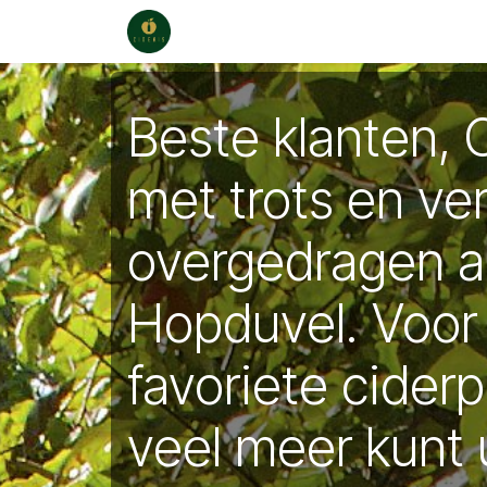
Se rendre au contenu
Magasin
Points de vente
Cade
Beste klanten, 
met trots en ve
overgedragen 
Hopduvel. Voor
favoriete cider
veel meer kunt 