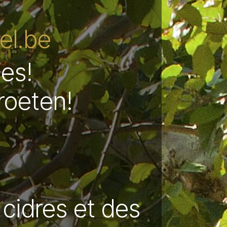
l.be
les!
roeten!
 cidres et des