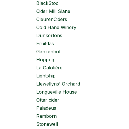
BlackStoc
Cider Mill Slane
CleurenCiders
Cold Hand Winery
Dunkertons
Fruitdas
Ganzenhof
Hoppug
La Galotière
Lightship
Llewellyns' Orchard
Longueville House
Otter cider
Paladeus
Ramborn
Stonewell