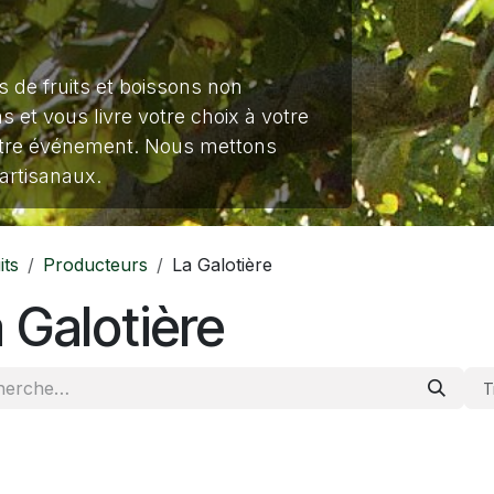
ns de fruits et boissons non
 et vous livre votre choix à votre
votre événement. Nous mettons
 artisanaux.
its
Producteurs
La Galotière
 Galotière
T