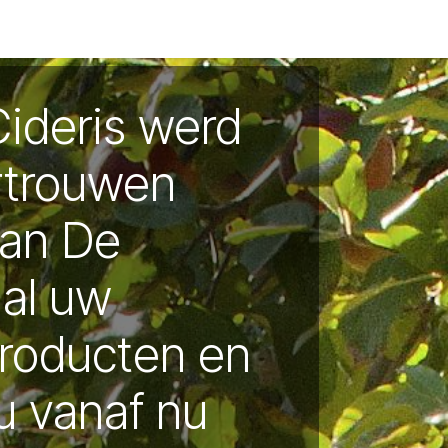
auboxen
Retours et Rembourses
FAQ
Recettes
NL | 
Cideris werd
rtrouwen
aan De
 al uw
producten en
u vanaf nu