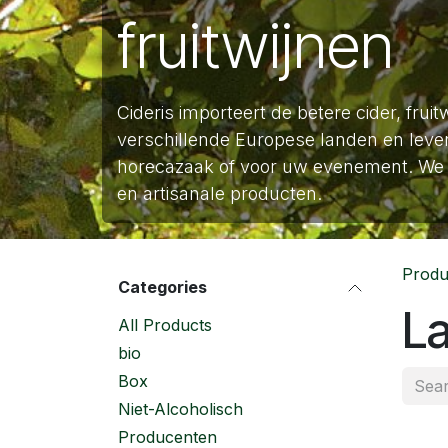
fruitwijnen
Cideris importeert de betere cider, fruit
verschillende Europese landen en lever
horecazaak of voor uw evenement. We 
en artisanale producten.
Produ
Categories
La
All Products
bio
Box
Niet-Alcoholisch
Producenten