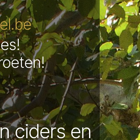
l.be
les!
roeten!
in ciders en