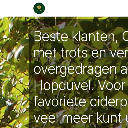
Skip to Content
Home
Points of sale
Cadeaubo
Beste klanten, 
met trots en ve
overgedragen 
Hopduvel. Voor
favoriete cider
veel meer kunt 