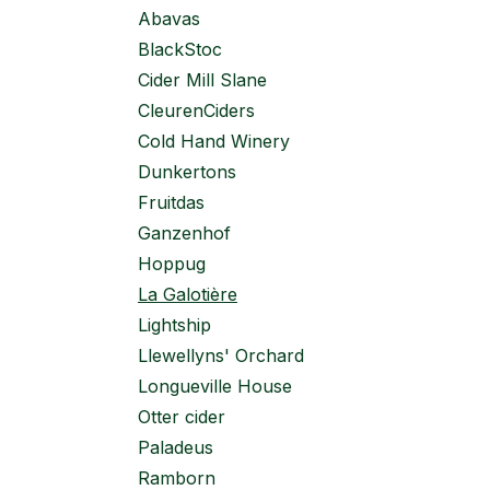
Abavas
BlackStoc
Cider Mill Slane
CleurenCiders
Cold Hand Winery
Dunkertons
Fruitdas
Ganzenhof
Hoppug
La Galotière
Lightship
Llewellyns' Orchard
Longueville House
Otter cider
Paladeus
Ramborn