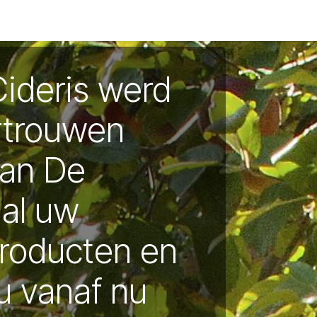
xen
Returns
Frequently asked questions
Recipies
NL 
Cideris werd
rtrouwen
aan De
 al uw
producten en
u vanaf nu