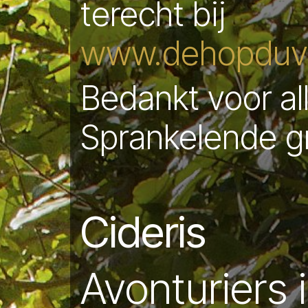
terecht bij
www.dehopduve
Bedankt voor al
Sprankelende g
Cideris
Avonturiers 