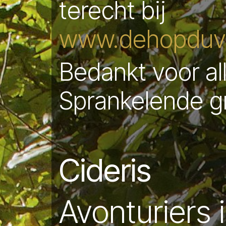
terecht bij
www.dehopduve
Bedankt voor al
Sprankelende g
Cideris
Avonturiers 