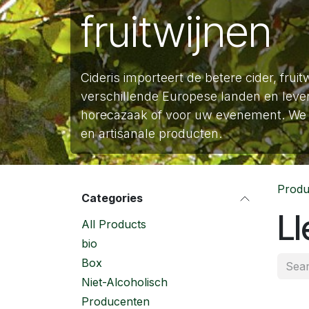
fruitwijnen
Cideris importeert de betere cider, fruit
verschillende Europese landen en lever
horecazaak of voor uw evenement. We 
en artisanale producten.
Produ
Categories
Ll
All Products
bio
Box
Niet-Alcoholisch
Producenten