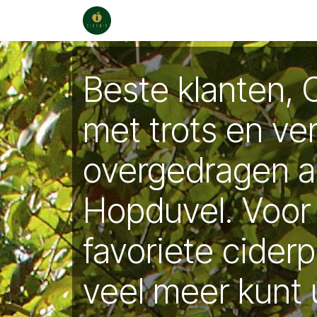
Skip to Content
Home
Points of sale
Cadeaubo
Beste klanten, 
met trots en ve
overgedragen 
Hopduvel. Voor
favoriete cider
veel meer kunt 