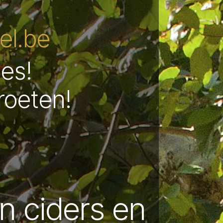
l.be
les!
roeten!
in ciders en