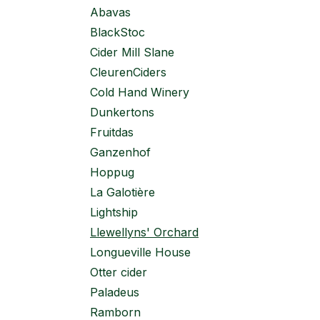
Abavas
BlackStoc
Cider Mill Slane
CleurenCiders
Cold Hand Winery
Dunkertons
Fruitdas
Ganzenhof
Hoppug
La Galotière
Lightship
Llewellyns' Orchard
Longueville House
Otter cider
Paladeus
Ramborn