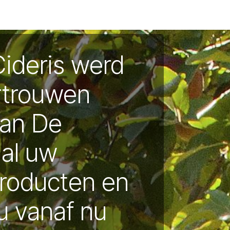
xen
Returns
Frequently asked questions
Recipies
NL 
Cideris werd
rtrouwen
aan De
 al uw
producten en
u vanaf nu