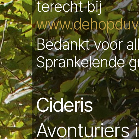
terecht bij
www.dehopduve
Bedankt voor al
Sprankelende g
Cideris
Avonturiers 