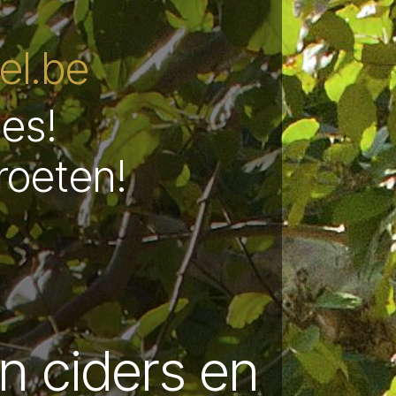
l.be
les!
roeten!
in ciders en