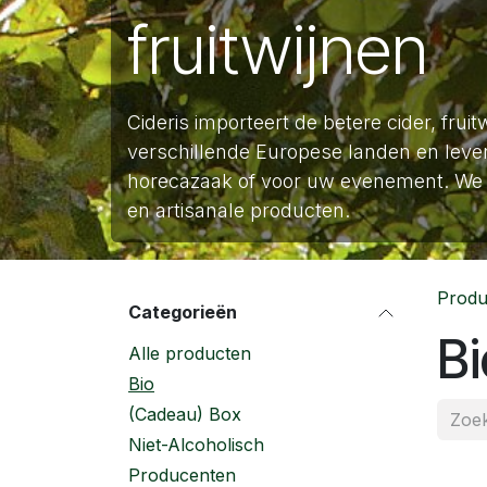
fruitwijnen
Cideris importeert de betere cider, fruit
verschillende Europese landen en lever
horecazaak of voor uw evenement. We 
en artisanale producten.
Produ
Categorieën
Bi
Alle producten
Bio
(Cadeau) Box
Niet-Alcoholisch
Producenten