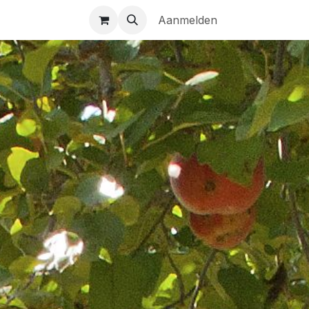
n
NL | FR | EN
Aanmelden