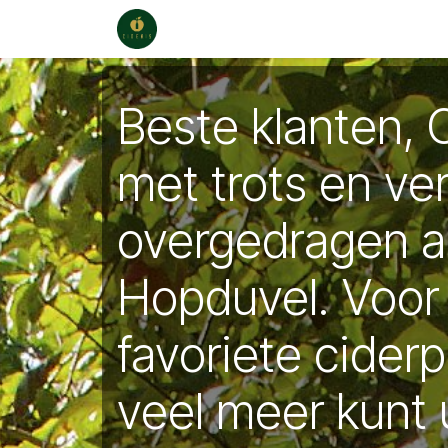
Overslaan naar inhoud
Webwinkel
Verkooppunten
Ca
Beste klanten, 
met trots en ve
overgedragen 
Hopduvel. Voor
favoriete cider
veel meer kunt 