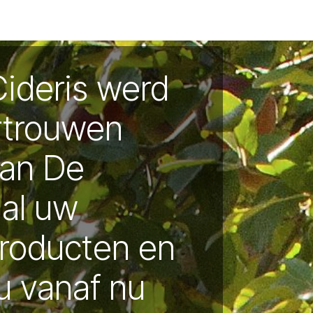
deauboxen
Retourbeleid
Veel gestelde vragen
Recepte
Cideris werd
rtrouwen
aan De
 al uw
producten en
u vanaf nu