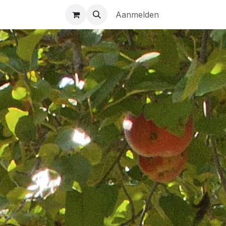
n
NL | FR | EN
Aanmelden