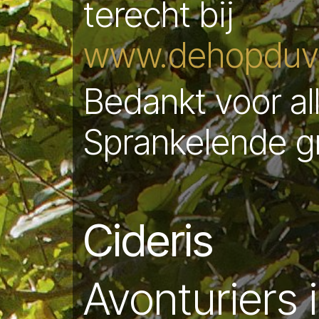
terecht bij
www.dehopduve
Bedankt voor al
Sprankelende g
Cideris
Avonturiers 