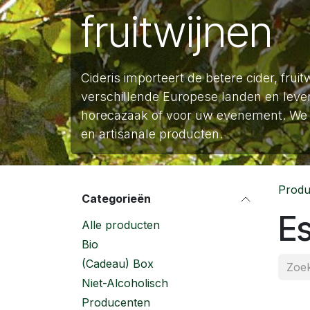
fruitwijnen
Cideris importeert de betere cider, fruit
verschillende Europese landen en lever
horecazaak of voor uw evenement. We 
en artisanale producten.
Produ
Categorieën
Es
Alle producten
Bio
(Cadeau) Box
Niet-Alcoholisch
Producenten