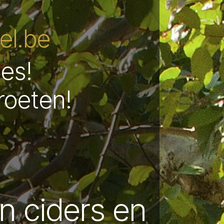
l.be
les!
roeten!
in ciders en