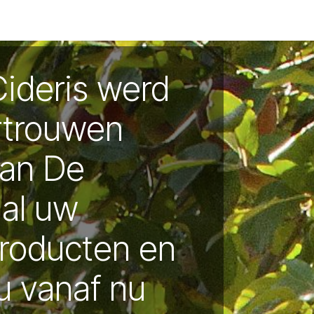
deauboxen
Retourbeleid
Veel gestelde vragen
Recepte
Cideris werd
rtrouwen
aan De
 al uw
producten en
u vanaf nu