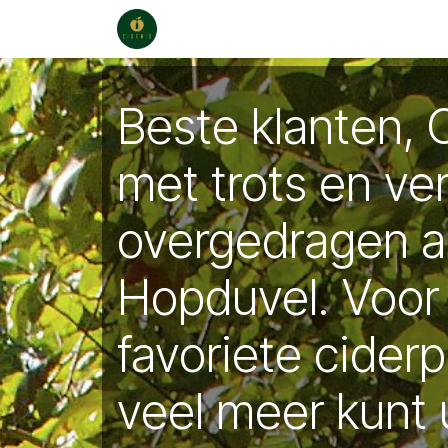
Overslaan naar inhoud
Webwinkel
Verkooppunten
Ca
Beste klanten, 
met trots en ve
overgedragen 
Hopduvel. Voor
favoriete cider
veel meer kunt 