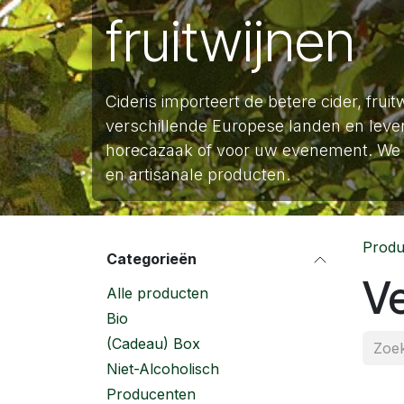
fruitwijnen
Cideris importeert de betere cider, fruit
verschillende Europese landen en lever
horecazaak of voor uw evenement. We 
en artisanale producten.
Produ
Categorieën
Ve
Alle producten
Bio
(Cadeau) Box
Niet-Alcoholisch
Producenten