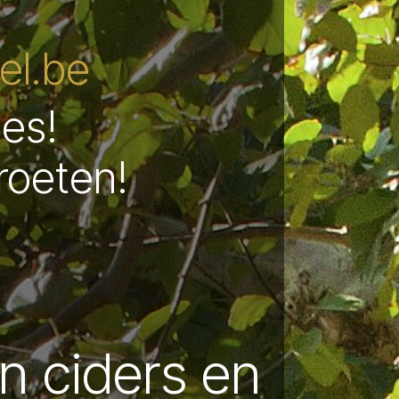
l.be
les!
roeten!
in ciders en