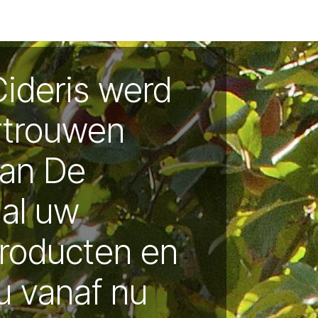
deauboxen
Retourbeleid
Veel gestelde vragen
Recepte
Cideris werd
rtrouwen
aan De
 al uw
producten en
u vanaf nu