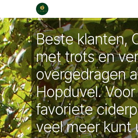
Overslaan naar inhoud
Webwinkel
Verkooppunten
Ca
Beste klanten, 
met trots en ve
overgedragen 
Hopduvel. Voor
favoriete cider
veel meer kunt 