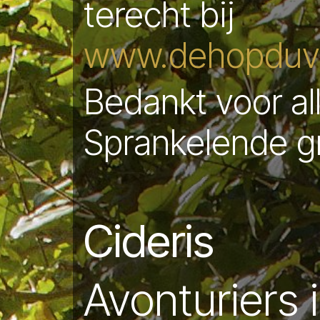
terecht bij
www.dehopduve
Bedankt voor al
Sprankelende g
Cideris
Avonturiers 