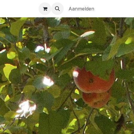
n
NL | FR | EN
Aanmelden